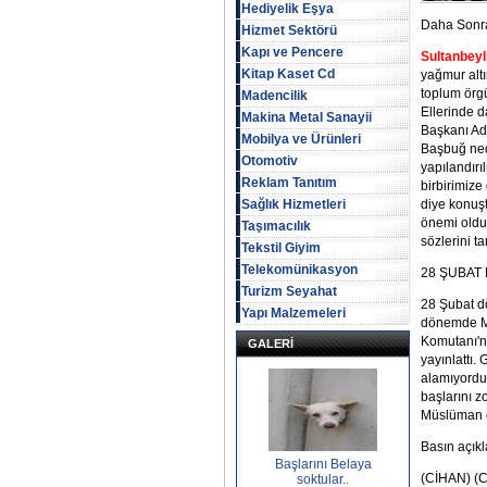
Hediyelik Eşya
Daha Sonra
Hizmet Sektörü
Kapı ve Pencere
Sultanbeyl
Kitap Kaset Cd
yağmur altı
toplum örgü
Madencilik
Ellerinde d
Makina Metal Sanayii
Başkanı Ade
Mobilya ve Ürünleri
Başbuğ nede
Otomotiv
yapılandırı
Reklam Tanıtım
birbirimize
Sağlık Hizmetleri
diye konuşt
önemi olduğ
Taşımacılık
sözlerini t
Tekstil Giyim
Telekomünikasyon
28 ŞUBAT
Turizm Seyahat
28 Şubat d
Yapı Malzemeleri
dönemde Mü
Komutanı'n
GALERİ
yayınlattı. 
alamıyordu
başlarını z
Müslüman o
Basın açıkl
Başlarını Belaya
(CİHAN) (C
soktular..