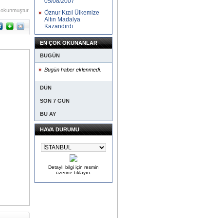
05/08/2007
 okunmuştur.
Öznur Kızıl Ülkemize
Altın Madalya
Kazandırdı
EN ÇOK OKUNANLAR
BUGÜN
Bugün haber eklenmedi.
DÜN
SON 7 GÜN
BU AY
HAVA DURUMU
Detaylı bilgi için resmin
üzerine tıklayın.