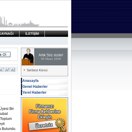
KAYNAĞI
İLETİŞİM
Artık Söz sizde!
09 Nisan 2009
Serbest Kürsü
Anasayfa
Genel Haberler
Yerel Haberler
Üyesi Bir
Şubat
l Toplum
yli
a Bulundu.