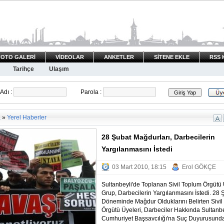
FOTO GALERİ
VİDEOLAR
ANKETLER
SİTENE EKLE
RSS 
Tarihçe
Ulaşım
Adı :
Parola :
a
»
Yerel Haberler
28 Şubat Mağdurları, Darbecilerin
Yargılanmasını İstedi
03 Mart 2010, 18:15
Erol GÖKÇE
Sultanbeyli'de Toplanan Sivil Toplum Örgütü 
Grup, Darbecilerin Yargılanmasını İstedi. 28 
Döneminde Mağdur Olduklarını Belirten Sivi
Örgütü Üyeleri, Darbeciler Hakkında Sultanbe
Cumhuriyet Başsavcılığı'na Suç Duyurusund