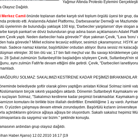
Yağmur Altında Protesto Eylemini Gerçekleşti
 Olaysız Dağıldı.
i Merkez Camii
önünde toplanan darbe karşıtı sivil toplum örgütü üyesi bir grup, da
nda protesto etti. Aralarında Adalet Platformu, Darbesavarlar Derneği ve Mazlumder 
tü üyelerinin de bulunduğu yaklaşık 100 kişi, 'Darbeciler yargılansın' diye slogan at
arbe karşıtı pankart ve döviz bulunduran grup adına basın açıklamasını Adalet Plat
m Çevik yaptı. Neden darbeciler hala görevde?" diye yakınan Çevik, "Lava 'boru' d
n hala görevde? Millet eclisine tecavüz ediliyor, sesimizi çıkaramıyoruz. HSYK ar
lmalı. Sadece namaz kılanlar, başörtülüler ordudan atılıyor. Buna sessiz mi kalacağı
 düşman etmişler. 30 bin ölü var, 17 bin faili meçhul var. Bu savaşı körüklemeye çalış
u. 28 Şubat zulmünün Sultanbeyli'de başladığını söyleyen Çevik, Sultanbeyli'nin str
unu, aynı zulmün Fatih'te devam ettiğini dile getirdi. Çevik, "Darbecileri lanetliyoru
amamladı.
 MAĞDURU SOLMAZ: SAKALIMIZI KESTİRENE KADAR PEŞİMİZİ BIRAKMADILAR
öneminde belediyede şoför olarak görev yaptığını anlatan Köksal Solmaz isimli vat
slümanların birçok sıkıntı yaşadığını aktardı. Dönemin Sultanbeyli Kaymakamı v
ı suçlayan Solmaz, "Sakalımızı kestirene kadar peşimizi bırakmadılar. Kaymakam 
Garnizon komutanı ile birlikte bize illallah dedirttiler. Emekliliğime 1 ay vardı. Ayrıls
m. O yüzden çalışmaya devam etmek zorundaydım. Başörtülü kızların üniversiteye 
orla açtırdıklarını görünce ağlaya ağlaya bir oluyordum. Sakallı sakalsız hepimiz M
lmayanlara da saygımız var bizim." şeklinde konuştu.
amasının ardından grup olaysız dağıldı.
ihan Haber Ajansı) 12.02.2010 16:17 [19