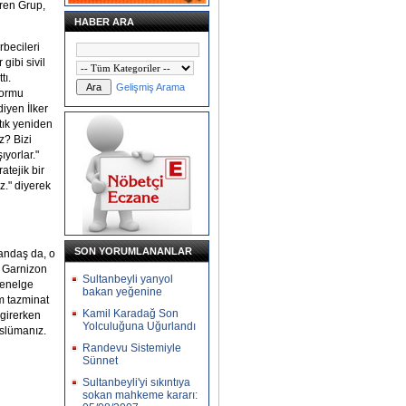
ren Grup,
HABER ARA
rbecileri
gibi sivil
tı.
Gelişmiş Arama
formu
iyen İlker
tık yeniden
z? Bizi
ıyorlar."
atejik bir
z." diyerek
SON YORUMLANANLAR
andaş da, o
e Garnizon
Sultanbeyli yanyol
genelge
bakan yeğenine
am tazminat
Kamil Karadağ Son
girerken
Yolculuğuna Uğurlandı
üslümanız.
Randevu Sistemiyle
Sünnet
Sultanbeyli'yi sıkıntıya
sokan mahkeme kararı: