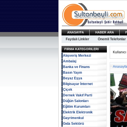
ANASAYFA
HABER ARA
Faydalı Linkler
Önemli Telefonlar
FIRMA KATEGORILERI
Kullanıcı 
Alışveriş Merkezi
Ambalaj
Anasayf
Banka ve Finans
Basın Yayın
Beyaz Eşya
Bilgisayar İnternet
Çiçek
Dernek Vakıf Parti
Düğün Salonları
Eğitim Kurumları
Elektrik Elektronik
Gayrimenkul
Gıda Sektörü