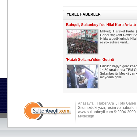
YEREL HABERLER
Bahçeli, Sultanbeyli'de Hilal Kartı Anlattı
Milliyetçi Hareket Partis
Genel Başkanı Devlet Ba
iktidara gediklerinde Hilal
ile yoksullara yard...
'Hatalı Sollama'ölüm Getirdi
Edinilen bilgiye göre kaz
14.30 sıralarında TEM O
Sultanbeyliği Mevkii yan 
meydana geldi.
Anasayfa
.
Haber Ara
.
Foto Galeri
Sitemizdeki yazı, resim ve haberleri
www.sultanbeyli.com © 2004-2009 T
Mydesign
msn
ac
msn