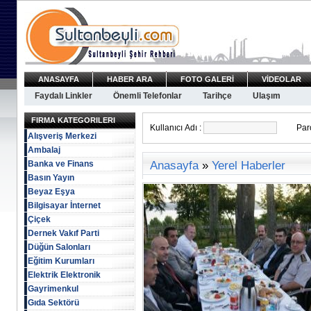
ANASAYFA
HABER ARA
FOTO GALERİ
VİDEOLAR
Faydalı Linkler
Önemli Telefonlar
Tarihçe
Ulaşım
FIRMA KATEGORILERI
Kullanıcı Adı :
Paro
Alışveriş Merkezi
Ambalaj
Banka ve Finans
Anasayfa
»
Yerel Haberler
Basın Yayın
Beyaz Eşya
Bilgisayar İnternet
Çiçek
Dernek Vakıf Parti
Düğün Salonları
Eğitim Kurumları
Elektrik Elektronik
Gayrimenkul
Gıda Sektörü