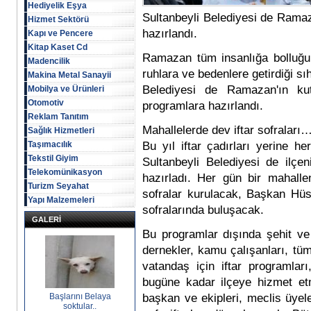
Hediyelik Eşya
Sultanbeyli Belediyesi de Ramaz
Hizmet Sektörü
hazırlandı.
Kapı ve Pencere
Kitap Kaset Cd
Ramazan tüm insanlığa bolluğu, 
Madencilik
ruhlara ve bedenlere getirdiği sı
Makina Metal Sanayii
Belediyesi de Ramazan'ın kut
Mobilya ve Ürünleri
Otomotiv
programlara hazırlandı.
Reklam Tanıtım
Mahallelerde dev iftar sofraları
Sağlık Hizmetleri
Taşımacılık
Bu yıl iftar çadırları yerine h
Tekstil Giyim
Sultanbeyli Belediyesi de ilçe
Telekomünikasyon
hazırladı. Her gün bir mahal
Turizm Seyahat
sofralar kurulacak, Başkan Hüse
Yapı Malzemeleri
sofralarında buluşacak.
GALERİ
Bu programlar dışında şehit ve g
dernekler, kamu çalışanları, tüm
vatandaş için iftar programlar
bugüne kadar ilçeye hizmet e
Başlarını Belaya
başkan ve ekipleri, meclis üyeler
soktular..