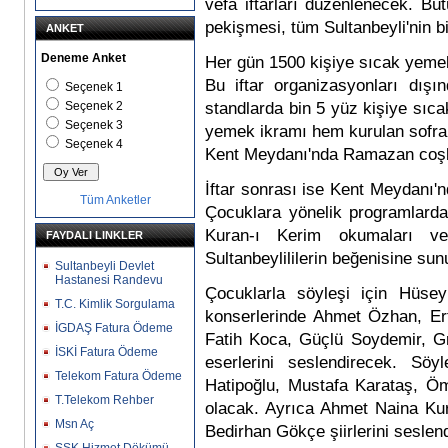
vefa iftarları düzenlenecek. Büt
pekişmesi, tüm Sultanbeyli'nin
ANKET
Deneme Anket
Her gün 1500 kişiye sıcak yeme
Bu iftar organizasyonları dış
Seçenek 1
Seçenek 2
standlarda bin 5 yüz kişiye sı
Seçenek 3
yemek ikramı hem kurulan sofra
Seçenek 4
Kent Meydanı'nda Ramazan coş
İftar sonrası ise Kent Meydanı'
Tüm Anketler
Çocuklara yönelik programlardan
Kuran-ı Kerim okumaları ve 
FAYDALI LINKLER
Sultanbeylililerin beğenisine sun
Sultanbeyli Devlet
Hastanesi Randevu
Çocuklarla söyleşi için Hüse
T.C. Kimlik Sorgulama
konserlerinde Ahmet Özhan, Er
İGDAŞ Fatura Ödeme
Fatih Koca, Güçlü Soydemir, Gr
İSKİ Fatura Ödeme
eserlerini seslendirecek. Sö
Telekom Fatura Ödeme
Hatipoğlu, Mustafa Karataş, Öm
T.Telekom Rehber
olacak. Ayrıca Ahmet Naina Kura
Msn Aç
Bedirhan Gökçe şiirlerini seslen