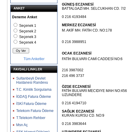
GÜNEŞ ECZANESİ
ANKET
BATTALGAZİ MH. SELCUKHAN CD. 7/2
0 216 4193484
Deneme Anket
MERKEZ ECZANESİ
Seçenek 1
M. AKİF MH. FATİH CD. NO:178
Seçenek 2
Seçenek 3
0 216 3988951
Seçenek 4
OCAK ECZANESİ
Tüm Anketler
FATİH BULVARI CAMİ CADDESİ NO:6
FAYDALI LINKLER
216 3987002
216 496 3737
Sultanbeyli Devlet
Hastanesi Randevu
ÖZGE ECZANESİ
T.C. Kimlik Sorgulama
FATİH BULVARI MECIDIYE MAH NO:456
UZUNDERE
İGDAŞ Fatura Ödeme
0 216 4194710
İSKİ Fatura Ödeme
Telekom Fatura Ödeme
SAĞLIK ECZANESİ
KURAN KURSU CD. NO:9
T.Telekom Rehber
0 216 3983644
Msn Aç