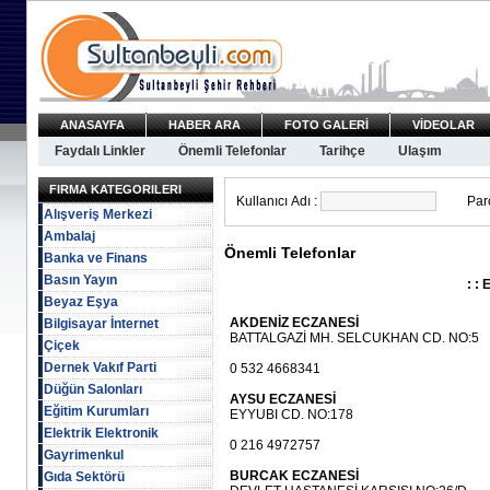
ANASAYFA
HABER ARA
FOTO GALERİ
VİDEOLAR
Faydalı Linkler
Önemli Telefonlar
Tarihçe
Ulaşım
FIRMA KATEGORILERI
Kullanıcı Adı :
Paro
Alışveriş Merkezi
Ambalaj
Önemli Telefonlar
Banka ve Finans
Basın Yayın
: : 
Beyaz Eşya
AKDENİZ ECZANESİ
Bilgisayar İnternet
BATTALGAZİ MH. SELCUKHAN CD. NO:5
Çiçek
Dernek Vakıf Parti
0 532 4668341
Düğün Salonları
AYSU ECZANESİ
Eğitim Kurumları
EYYUBI CD. NO:178
Elektrik Elektronik
0 216 4972757
Gayrimenkul
BURCAK ECZANESİ
Gıda Sektörü