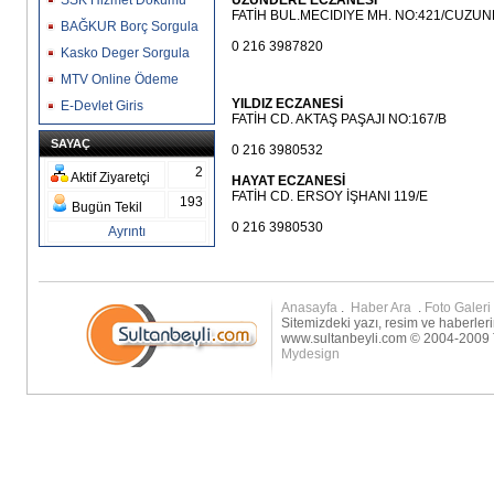
SSK Hizmet Dökümü
UZUNDERE ECZANESİ
FATİH BUL.MECIDIYE MH. NO:421/CUZU
BAĞKUR Borç Sorgula
0 216 3987820
Kasko Deger Sorgula
MTV Online Ödeme
YILDIZ ECZANESİ
E-Devlet Giris
FATİH CD. AKTAŞ PAŞAJI NO:167/B
SAYAÇ
0 216 3980532
2
Aktif Ziyaretçi
HAYAT ECZANESİ
FATİH CD. ERSOY İŞHANI 119/E
193
Bugün Tekil
0 216 3980530
Ayrıntı
Anasayfa
.
Haber Ara
.
Foto Galeri
Sitemizdeki yazı, resim ve haberleri
www.sultanbeyli.com © 2004-2009 T
Mydesign