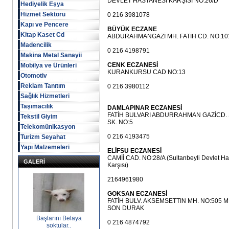
DEVLET HASTANESİ KARŞISI NO:26/D
Hediyelik Eşya
Hizmet Sektörü
0 216 3981078
Kapı ve Pencere
BÜYÜK ECZANE
Kitap Kaset Cd
ABDURAHMANGAZİ MH. FATİH CD. NO:10
Madencilik
0 216 4198791
Makina Metal Sanayii
CENK ECZANESİ
Mobilya ve Ürünleri
KURANKURSU CAD NO:13
Otomotiv
Reklam Tanıtım
0 216 3980112
Sağlık Hizmetleri
Taşımacılık
DAMLAPINAR ECZANESİ
FATİH BULVARI ABDURRAHMAN GAZİCD. 
Tekstil Giyim
SK. NO:5
Telekomünikasyon
0 216 4193475
Turizm Seyahat
Yapı Malzemeleri
ELİFSU ECZANESİ
CAMİİ CAD. NO:28/A (Sultanbeyli Devlet Ha
GALERİ
Karşısı)
2164961980
GOKSAN ECZANESİ
FATİH BULV. AKSEMSETTIN MH. NO:505 M
SON DURAK
Başlarını Belaya
0 216 4874792
soktular..