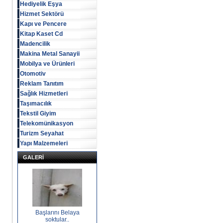
Hediyelik Eşya
Hizmet Sektörü
Kapı ve Pencere
Kitap Kaset Cd
Madencilik
Makina Metal Sanayii
Mobilya ve Ürünleri
Otomotiv
Reklam Tanıtım
Sağlık Hizmetleri
Taşımacılık
Tekstil Giyim
Telekomünikasyon
Turizm Seyahat
Yapı Malzemeleri
GALERİ
Başlarını Belaya
soktular..