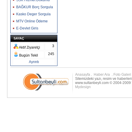
SSK Hizmet Dökümü
BAĞKUR Borç Sorgula
Kasko Deger Sorgula
MTV Online Ödeme
E-Devlet Giris
SAYAÇ
3
Aktif Ziyaretçi
245
Bugün Tekil
Ayrıntı
Anasayfa
.
Haber Ara
.
Foto Galeri
Sitemizdeki yazı, resim ve haberleri
www.sultanbeyli.com © 2004-2009 T
Mydesign