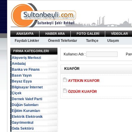
ANASAYFA
HABER ARA
FOTO GALERİ
VİDEOLAR
Faydalı Linkler
Önemli Telefonlar
Tarihçe
Ulaşım
FIRMA KATEGORILERI
Kullanıcı Adı :
Paro
Alışveriş Merkezi
Ambalaj
KUAFÖR
Banka ve Finans
Basın Yayın
AYTEKIN KUAFOR
Beyaz Eşya
Bilgisayar İnternet
ÖZGÜR KUAFÖR
Çiçek
Dernek Vakıf Parti
Düğün Salonları
Eğitim Kurumları
Elektrik Elektronik
Gayrimenkul
Gıda Sektörü