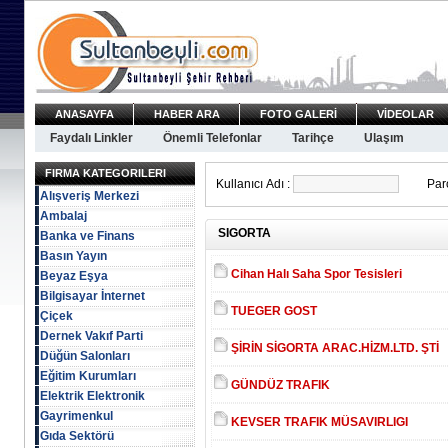
ANASAYFA
HABER ARA
FOTO GALERİ
VİDEOLAR
Faydalı Linkler
Önemli Telefonlar
Tarihçe
Ulaşım
FIRMA KATEGORILERI
Kullanıcı Adı :
Paro
Alışveriş Merkezi
Ambalaj
SIGORTA
Banka ve Finans
Basın Yayın
Cihan Halı Saha Spor Tesisleri
Beyaz Eşya
Bilgisayar İnternet
TUEGER GOST
Çiçek
Dernek Vakıf Parti
ŞİRİN SİGORTA ARAC.HİZM.LTD. ŞTİ
Düğün Salonları
Eğitim Kurumları
GÜNDÜZ TRAFIK
Elektrik Elektronik
Gayrimenkul
KEVSER TRAFIK MÜSAVIRLIGI
Gıda Sektörü