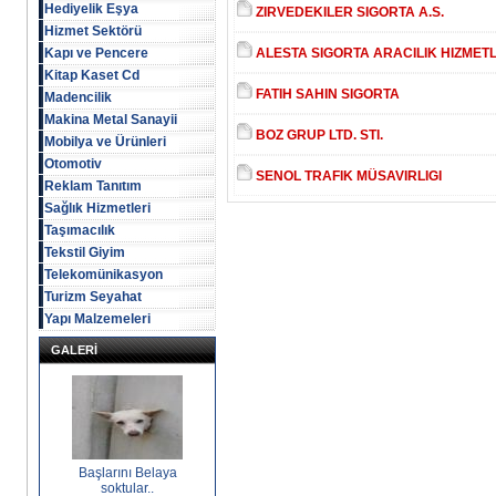
Hediyelik Eşya
ZIRVEDEKILER SIGORTA A.S.
Hizmet Sektörü
Kapı ve Pencere
ALESTA SIGORTA ARACILIK HIZMETL
Kitap Kaset Cd
FATIH SAHIN SIGORTA
Madencilik
Makina Metal Sanayii
BOZ GRUP LTD. STI.
Mobilya ve Ürünleri
Otomotiv
SENOL TRAFIK MÜSAVIRLIGI
Reklam Tanıtım
Sağlık Hizmetleri
Taşımacılık
Tekstil Giyim
Telekomünikasyon
Turizm Seyahat
Yapı Malzemeleri
GALERİ
Başlarını Belaya
soktular..