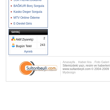
SSK Hizmet Dökümü
BAĞKUR Borç Sorgula
Kasko Deger Sorgula
MTV Online Ödeme
E-Devlet Giris
SAYAÇ
2
Aktif Ziyaretçi
243
Bugün Tekil
Ayrıntı
Anasayfa
.
Haber Ara
.
Foto Galeri
Sitemizdeki yazı, resim ve haberleri
www.sultanbeyli.com © 2004-2009 T
Mydesign