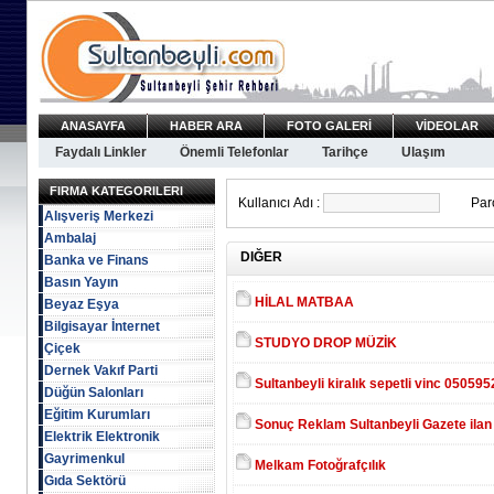
ANASAYFA
HABER ARA
FOTO GALERİ
VİDEOLAR
Faydalı Linkler
Önemli Telefonlar
Tarihçe
Ulaşım
FIRMA KATEGORILERI
Kullanıcı Adı :
Paro
Alışveriş Merkezi
Ambalaj
DIĞER
Banka ve Finans
Basın Yayın
HİLAL MATBAA
Beyaz Eşya
Bilgisayar İnternet
STUDYO DROP MÜZİK
Çiçek
Dernek Vakıf Parti
Sultanbeyli kiralık sepetli vinc 05059
Düğün Salonları
Eğitim Kurumları
Sonuç Reklam Sultanbeyli Gazete ila
Elektrik Elektronik
Gayrimenkul
Melkam Fotoğrafçılık
Gıda Sektörü