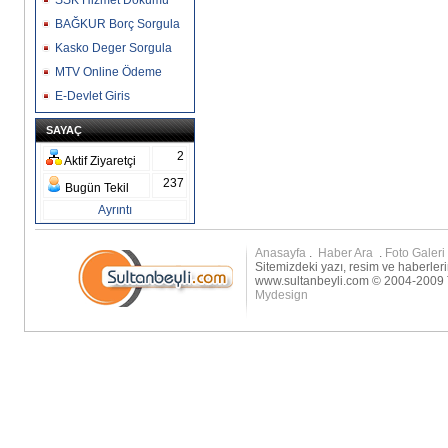
SSK Hizmet Dökümü
BAĞKUR Borç Sorgula
Kasko Deger Sorgula
MTV Online Ödeme
E-Devlet Giris
SAYAÇ
2
Aktif Ziyaretçi
237
Bugün Tekil
Ayrıntı
Anasayfa
.
Haber Ara
.
Foto Galeri
Sitemizdeki yazı, resim ve haberleri
www.sultanbeyli.com © 2004-2009 T
Mydesign