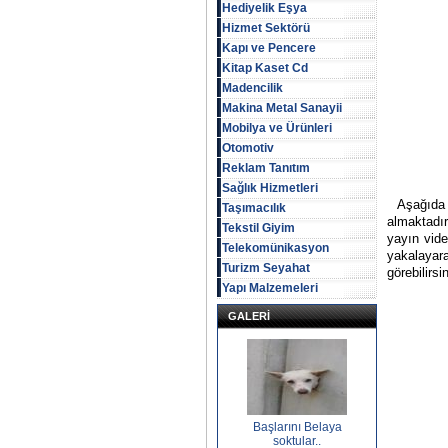
Hediyelik Eşya
Hizmet Sektörü
Kapı ve Pencere
Kitap Kaset Cd
Madencilik
Makina Metal Sanayii
Mobilya ve Ürünleri
Otomotiv
Reklam Tanıtım
Sağlık Hizmetleri
Aşağıda i
Taşımacılık
almaktadır
Tekstil Giyim
yayın vid
Telekomünikasyon
yakalaya
Turizm Seyahat
görebilirsi
Yapı Malzemeleri
GALERİ
Başlarını Belaya
soktular..