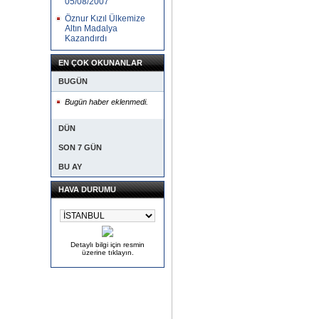
05/08/2007
Öznur Kızıl Ülkemize
Altın Madalya
Kazandırdı
EN ÇOK OKUNANLAR
BUGÜN
Bugün haber eklenmedi.
DÜN
SON 7 GÜN
BU AY
HAVA DURUMU
Detaylı bilgi için resmin
üzerine tıklayın.