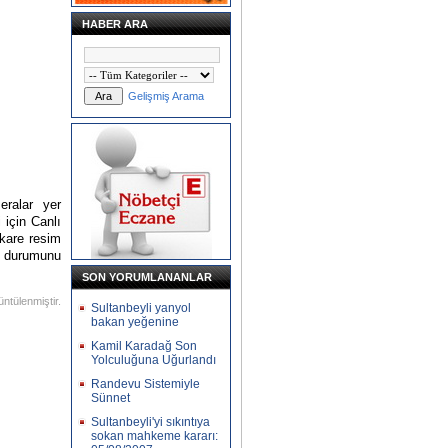
HABER ARA
Gelişmiş Arama
eralar yer
 için Canlı
kare resim
 durumunu
SON YORUMLANANLAR
ntülenmiştir.
Sultanbeyli yanyol
bakan yeğenine
Kamil Karadağ Son
Yolculuğuna Uğurlandı
Randevu Sistemiyle
Sünnet
Sultanbeyli'yi sıkıntıya
sokan mahkeme kararı: