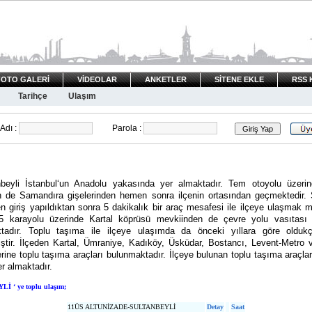
FOTO GALERİ
VİDEOLAR
ANKETLER
SİTENE EKLE
RSS 
Tarihçe
Ulaşım
Adı :
Parola :
li İstanbul‘un Anadolu yakasında yer almaktadır. Tem otoyolu üzeri
in de Samandıra gişelerinden hemen sonra ilçenin ortasından geçmektedir.
en giriş yapıldıktan sonra 5 dakikalık bir araç mesafesi ile ilçeye ulaşmak
5 karayolu üzerinde Kartal köprüsü mevkiinden de çevre yolu vasıtası 
tadır. Toplu taşıma ile ilçeye ulaşımda da önceki yıllara göre oldu
iştir. İlçeden Kartal, Ümraniye, Kadıköy, Üsküdar, Bostancı, Levent-Metro 
erine toplu taşıma araçları bulunmaktadır. İlçeye bulunan toplu taşıma araçları
r almaktadır.
 ‘ ye toplu ulaşım;
11ÜS ALTUNİZADE-SULTANBEYLİ
Detay
Saat