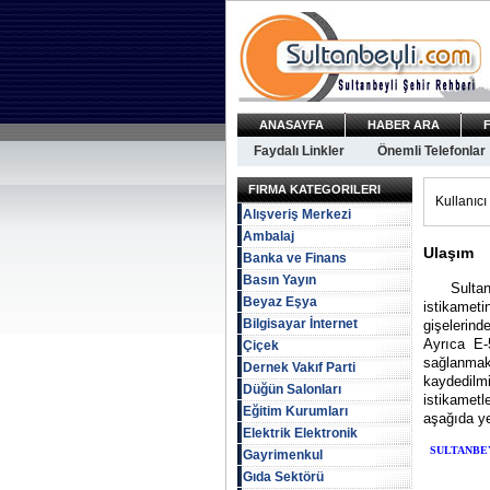
ANASAYFA
HABER ARA
Faydalı Linkler
Önemli Telefonlar
FIRMA KATEGORILERI
Kullanıcı 
Alışveriş Merkezi
Ambalaj
Ulaşım
Banka ve Finans
Basın Yayın
Sultanbey
Beyaz Eşya
istikamet
Bilgisayar İnternet
gişelerind
Ayrıca E-
Çiçek
sağlanmak
Dernek Vakıf Parti
kaydedilm
Düğün Salonları
istikametl
Eğitim Kurumları
aşağıda ye
Elektrik Elektronik
SULTANBEYLİ
Gayrimenkul
Gıda Sektörü