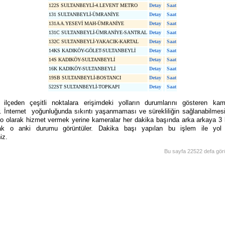
122S SULTANBEYLİ-4.LEVENT METRO
Detay
Saat
131 SULTANBEYLİ-ÜMRANİYE
Detay
Saat
131A A.YESEVİ MAH-ÜMRANİYE
Detay
Saat
131C SULTANBEYLİ-ÜMRANİYE-SANTRAL
Detay
Saat
132C SULTANBEYLİ-YAKACIK-KARTAL
Detay
Saat
14KS KADIKÖY-GÖLET-SULTANBEYLİ
Detay
Saat
14S KADIKÖY-SULTANBEYLİ
Detay
Saat
16K KADIKÖY-SULTANBEYLİ
Detay
Saat
19SB SULTANBEYLİ-BOSTANCI
Detay
Saat
522ST SULTANBEYLİ-TOPKAPI
Detay
Saat
lçeden çeşitli noktalara erişimdeki yolların durumlarını gösteren kam
. İnternet yoğunluğunda sıkıntı yaşanmaması ve sürekliliğin sağlanabilmesi
eo olarak hizmet vermek yerine kameralar her dakika başında arka arkaya 3 
rak o anki durumu görüntüler. Dakika başı yapılan bu işlem ile yol
niz.
Bu sayfa 22522 defa görü