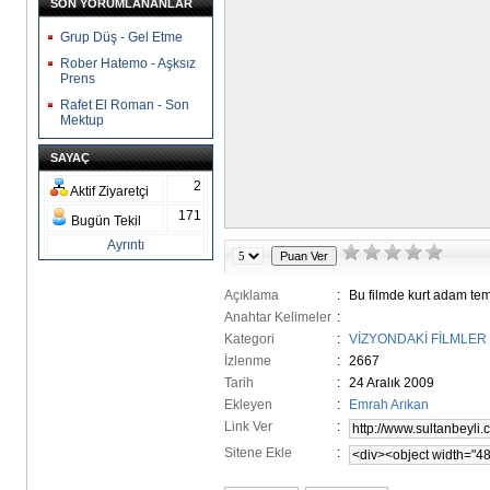
SON YORUMLANANLAR
Grup Düş - Gel Etme
Rober Hatemo - Aşksız
Prens
Rafet El Roman - Son
Mektup
SAYAÇ
2
Aktif Ziyaretçi
171
Bugün Tekil
Ayrıntı
Açıklama
:
Bu filmde kurt adam tema
Anahtar Kelimeler
:
Kategori
:
VİZYONDAKİ FİLMLER
İzlenme
:
2667
Tarih
:
24 Aralık 2009
Ekleyen
:
Emrah Arıkan
Link Ver
:
Sitene Ekle
: