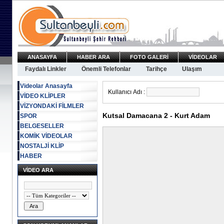
ANASAYFA
HABER ARA
FOTO GALERİ
VİDEOLAR
Faydalı Linkler
Önemli Telefonlar
Tarihçe
Ulaşım
Videolar Anasayfa
Kullanıcı Adı :
VİDEO KLİPLER
VİZYONDAKİ FİLMLER
Kutsal Damacana 2 - Kurt Adam
SPOR
BELGESELLER
KOMİK VİDEOLAR
NOSTALJİ KLİP
HABER
VİDEO ARA