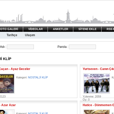
FOTO GALERİ
VİDEOLAR
ANKETLER
SİTENE EKLE
RSS 
Tarihçe
Ulaşım
Adı :
Parola :
İ KLİP
Çaçan - Ayaz Geceler
Yurtseven - Canın Çık
Kategori:
NOSTALJİ KLİP
K
2123
Yzlenme: 2059
Oy: 0
- Azar Azar
Hatice - Dönmemen 
Kategori:
NOSTALJİ KLİP
K