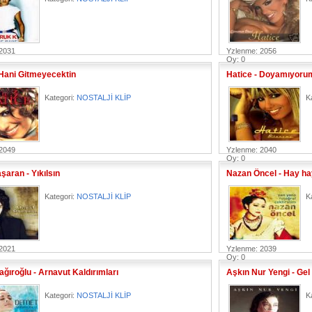
2031
Yzlenme: 2056
Oy: 0
 Hani Gitmeyecektin
Hatice - Doyamıyoru
Kategori:
NOSTALJİ KLİP
K
2049
Yzlenme: 2040
Oy: 0
şaran - Yıkılsın
Nazan Öncel - Hay ha
Kategori:
NOSTALJİ KLİP
K
2021
Yzlenme: 2039
Oy: 0
ğıroğlu - Arnavut Kaldırımları
Aşkın Nur Yengi - Gel
Kategori:
NOSTALJİ KLİP
K