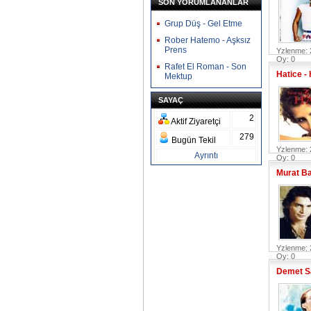
SON YORUMLANANLAR
Grup Düş - Gel Etme
Rober Hatemo - Aşksız
Prens
Yzlenme: 
Oy: 0
Rafet El Roman - Son
Hatice -
Mektup
SAYAÇ
2
Aktif Ziyaretçi
279
Bugün Tekil
Yzlenme: 
Ayrıntı
Oy: 0
Murat Ba
Yzlenme: 
Oy: 0
Demet Sa