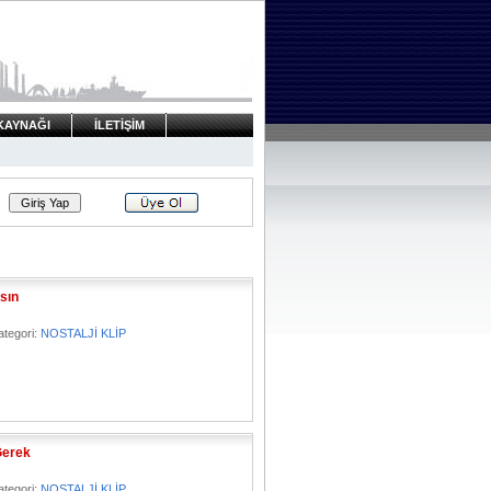
KAYNAĞI
İLETİŞİM
sın
ategori:
NOSTALJİ KLİP
Gerek
ategori:
NOSTALJİ KLİP