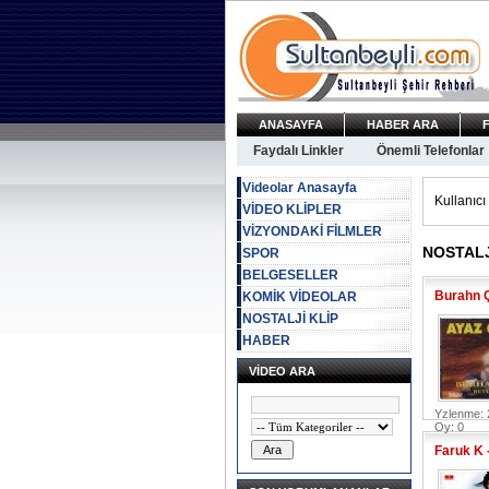
ANASAYFA
HABER ARA
Faydalı Linkler
Önemli Telefonlar
Videolar Anasayfa
Kullanıcı 
VİDEO KLİPLER
VİZYONDAKİ FİLMLER
NOSTALJ
SPOR
BELGESELLER
Burahn 
KOMİK VİDEOLAR
NOSTALJİ KLİP
HABER
VİDEO ARA
Yzlenme: 
Oy: 0
Faruk K 