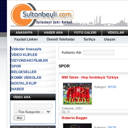
ANASAYFA
HABER ARA
FOTO GALERİ
VİDEOLAR
Faydalı Linkler
Önemli Telefonlar
Tarihçe
Ulaşım
Videolar Anasayfa
Kullanıcı Adı :
VİDEO KLİPLER
VİZYONDAKİ FİLMLER
SPOR
SPOR
BELGESELLER
Milli Takim - Hep Seninleyiz Türkiye
KOMİK VİDEOLAR
NOSTALJİ KLİP
Kategori:
SPOR
HABER
VİDEO ARA
Yzlenme: 2457
Oy: 0
Roberto Baggio
Kategori:
SPOR