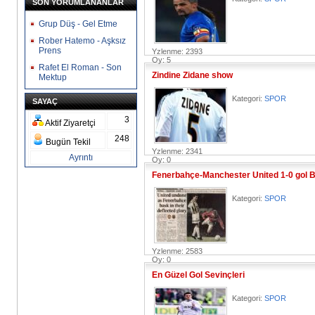
SON YORUMLANANLAR
Grup Düş - Gel Etme
Rober Hatemo - Aşksız
Prens
Yzlenme: 2393
Oy: 5
Rafet El Roman - Son
Zindine Zidane show
Mektup
Kategori:
SPOR
SAYAÇ
3
Aktif Ziyaretçi
248
Bugün Tekil
Yzlenme: 2341
Ayrıntı
Oy: 0
Fenerbahçe-Manchester United 1-0 gol B
Kategori:
SPOR
Yzlenme: 2583
Oy: 0
En Güzel Gol Sevinçleri
Kategori:
SPOR